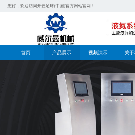
您好，欢迎访问开云足球(中国)官方网站官网！
首页
产品展示
视频演示
关于