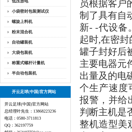
员根据客户
低压放电
小袋密封包装测试仪
制了具有自
螺旋上料机
新- -代设
粉末混合机
起时,在密封
自动罐装机
罐子封好后
大袋包装机
主要电器元
称重式螺杆计量机
出量及的电
半自动包装机
个生产速度
开云足球(中国)官方网站
报警，并给出
开云足球(中国)官方网站
判断主机是
总经理叶先生：13868223236
电话：0580-3711813
整机造型美
QQ：362197759